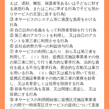
えば、遅刻、懈怠、保護者等あるいは子どもに対す
る迷惑行為、またはこれに準ずる行為で子ども預か
りサービスの主旨に反する行為)
③ 本サービスのシステム等に過度な負荷をかける
行為
④ 自己以外の名義をもって利用者登録を行う行為
⑤ 第三者のアカウントを利用し、又は自己のアカ
ウントを第三者に利用させる行為
⑥ 反社会的勢力等への利益供与行為
⑦ 本サービスの利用にあたり、自ら又は第三者を
利用して、（ⅰ）当社、提携託児施設事業者その他
の第三者に対して行う暴力的な要求行為、法的な責
任を超える不当な要求行為、脅迫的な言動又は暴力
を用いる行為、（ⅱ）偽計又は威力を用いて当社、
提携託児施設事業者その他の第三者の業務を妨害
し、又は名誉若しくは信用を毀損する行為
⑧ 前各号の行為を直接、又は間接に惹起し、又は
容易にする行為
⑨ 本サービスの利用開始後に提携託児施設事業者
との間で一時保育託児サービスの提供について直接