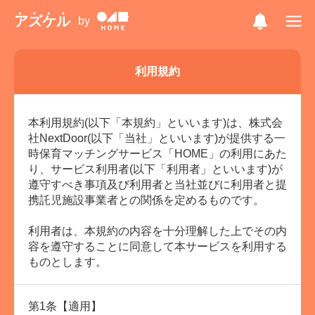
アズケル
by
利用規約
ログイン / 利用者登録(無料)
本利用規約(以下「本規約」といいます)は、株式会
社NextDoor(以下「当社」といいます)が提供する一
HOMEのアズケルとは
時保育マッチングサービス「HOME」の利用にあた
り、サービス利用者(以下「利用者」といいます)が
よくある質問
遵守すべき事項及び利用者と当社並びに利用者と提
利用規約
携託児施設事業者との関係を定めるものです。
プライバシーポリシー
利用者は、本規約の内容を十分理解した上でその内
容を遵守することに同意して本サービスを利用する
ガイドライン遵守状況
ものとします。
特定商取引に関する 法律に基づく表記
運営へのお問い合わせ
第1条【適用】