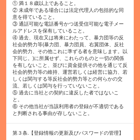
① 満１８歳以上であること。
② 未成年である場合には法定代理人の包括的な同
意を得ていること。
③ 通話可能な電話番号かつ送受信可能な電子メー
ルアドレスを保有していること。
④ 過去、現在又は将来にわたって、暴力団等の反
社会的勢力等(暴力団、暴力団員、右翼団体、反社
会的勢力、その他これに準ずる者を意味します。以
下同じ。)に所属せず、これらのものと一切の関係
を有しないこと、並びに資金提供その他を通じて反
社会的勢力等の維持、運営若しくは経営に協力、若
しくは関与する等反社会的勢力等との何らかの交
流、若しくは関与を行っていないこと。
⑤ 過去に当社との契約に違反した者ではないこ
と。
⑥ その他当社が当該利用者の登録が不適切である
と判断される事由が存しないこと。
第３条.【登録情報の更新及びパスワードの管理】