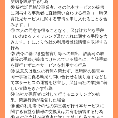
契約を締結する行為
⑩ 提携託児施設事業者、その他本サービスの提供
に関与する事業者に直接問い合わせる行為（一時保
育託児サービスに関する苦情を申し入れることを含
みます。）
⑪ 本人の同意を得ることなく、又は詐欺的な手段
（いわゆるフィッシング及びこれに類する手段を含
みます。）により他社の利用者登録情報を取得する
行為
⑫ 法令に基づき監督官庁等への届出、許認可の取
得等の手続が義務づけられている場合に、当該手続
を履行せずに本サービスを利用する行為
⑬ 故意又は過失の有無を問わず、長時間の架電や
同一事項に係る執拗な問い合わせを繰り返すなどし
て本サービスの運営を妨害し、又は当社の業務に著
しい支障をきたす行為
⑭ 当社が保育者に対して行うモニタリングの結
果、問題行動が発覚した場合
⑮ 他の利用者その他の第三者が行う本サービスに
関する有益な情報の交換又は共有を妨害する行為
⑯ その他当社が保育者に対して禁止行為であるこ