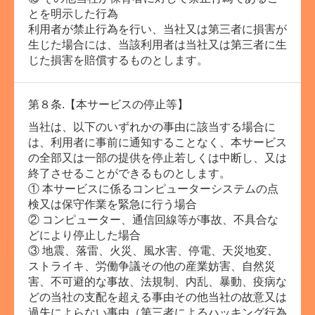
とを明示した行為
利用者が禁止行為を行い、当社又は第三者に損害が
生じた場合には、当該利用者は当社又は第三者に生
じた損害を賠償するものとします。
第８条.【本サービスの停止等】
当社は、以下のいずれかの事由に該当する場合に
は、利用者に事前に通知することなく、本サービス
の全部又は一部の提供を停止若しくは中断し、又は
終了させることができるものとします。
① 本サービスに係るコンピューターシステムの点
検又は保守作業を緊急に行う場合
② コンピューター、通信回線等が事故、不具合な
どにより停止した場合
③ 地震、落雷、火災、風水害、停電、天災地変、
ストライキ、労働争議その他の産業妨害、自然災
害、不可避的な事故、法規制、内乱、暴動、疫病な
どの当社の支配を超える事由その他当社の故意又は
過失によらない事由（第三者によるハッキング行為